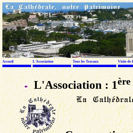
Accueil
L'Association
Tous les Travaux
Visite de 
ère
L'Association : 1